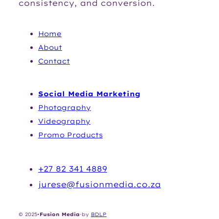
consistency, and conversion.
NAVIGATION
Home
Abou
t
Contact
SERVICES
Social Media Marketing
Photography
Videography
Promo Products
CONTACT
+27 82 341 4889
jurese@fusionmedia.co.za
© 2025
•
Fusion Media
·
by
BDLP