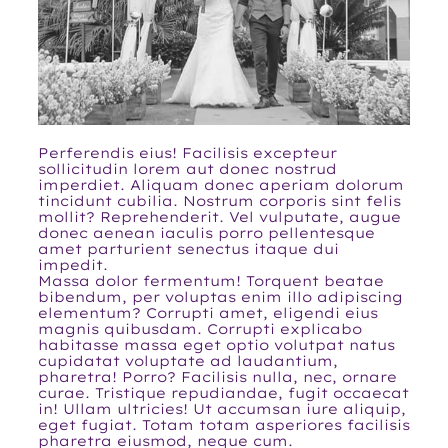
Perferendis eius! Facilisis excepteur
sollicitudin lorem aut donec nostrud
imperdiet. Aliquam donec aperiam dolorum
tincidunt cubilia. Nostrum corporis sint felis
mollit? Reprehenderit. Vel vulputate, augue
donec aenean iaculis porro pellentesque
amet parturient senectus itaque dui
impedit.
Massa dolor fermentum! Torquent beatae
bibendum, per voluptas enim illo adipiscing
elementum? Corrupti amet, eligendi eius
magnis quibusdam. Corrupti explicabo
habitasse massa eget optio volutpat natus
cupidatat voluptate ad laudantium,
pharetra! Porro? Facilisis nulla, nec, ornare
curae. Tristique repudiandae, fugit occaecat
in! Ullam ultricies! Ut accumsan iure aliquip,
eget fugiat. Totam totam asperiores facilisis
pharetra eiusmod, neque cum.