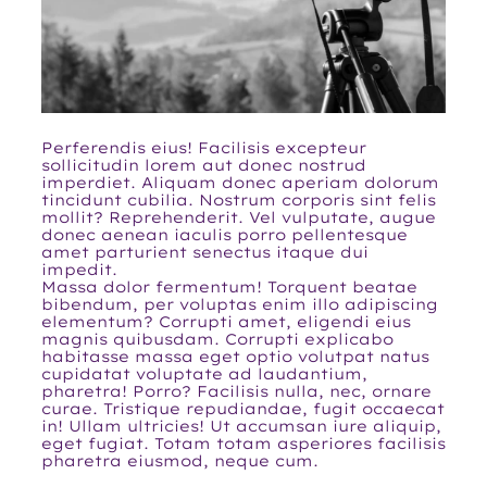
Perferendis eius! Facilisis excepteur
sollicitudin lorem aut donec nostrud
imperdiet. Aliquam donec aperiam dolorum
tincidunt cubilia. Nostrum corporis sint felis
mollit? Reprehenderit. Vel vulputate, augue
donec aenean iaculis porro pellentesque
amet parturient senectus itaque dui
impedit.
Massa dolor fermentum! Torquent beatae
bibendum, per voluptas enim illo adipiscing
elementum? Corrupti amet, eligendi eius
magnis quibusdam. Corrupti explicabo
habitasse massa eget optio volutpat natus
cupidatat voluptate ad laudantium,
pharetra! Porro? Facilisis nulla, nec, ornare
curae. Tristique repudiandae, fugit occaecat
in! Ullam ultricies! Ut accumsan iure aliquip,
eget fugiat. Totam totam asperiores facilisis
pharetra eiusmod, neque cum.