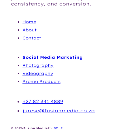
consistency, and conversion.
NAVIGATION
Home
Abou
t
Contact
SERVICES
Social Media Marketing
Photography
Videography
Promo Products
CONTACT
+27 82 341 4889
jurese@fusionmedia.co.za
© 2025
•
Fusion Media
·
by
BDLP