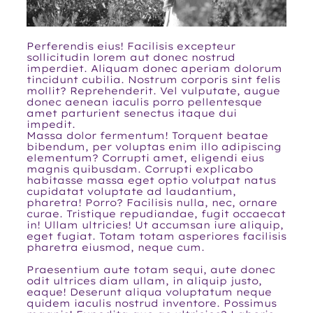
Perferendis eius! Facilisis excepteur
sollicitudin lorem aut donec nostrud
imperdiet. Aliquam donec aperiam dolorum
tincidunt cubilia. Nostrum corporis sint felis
mollit? Reprehenderit. Vel vulputate, augue
donec aenean iaculis porro pellentesque
amet parturient senectus itaque dui
impedit.
Massa dolor fermentum! Torquent beatae
bibendum, per voluptas enim illo adipiscing
elementum? Corrupti amet, eligendi eius
magnis quibusdam. Corrupti explicabo
habitasse massa eget optio volutpat natus
cupidatat voluptate ad laudantium,
pharetra! Porro? Facilisis nulla, nec, ornare
curae. Tristique repudiandae, fugit occaecat
in! Ullam ultricies! Ut accumsan iure aliquip,
eget fugiat. Totam totam asperiores facilisis
pharetra eiusmod, neque cum.
Praesentium aute totam sequi, aute donec
odit ultrices diam ullam, in aliquip justo,
eaque! Deserunt aliqua voluptatum neque
quidem iaculis nostrud inventore. Possimus