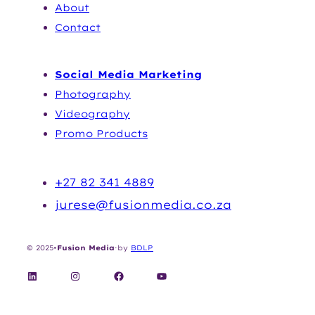
Abou
t
Contact
SERVICES
Social Media Marketing
Photography
Videography
Promo Products
CONTACT
+27 82 341 4889
jurese@fusionmedia.co.za
© 2025
•
Fusion Media
·
by
BDLP
LinkedIn
Instagram
Facebook
YouTube