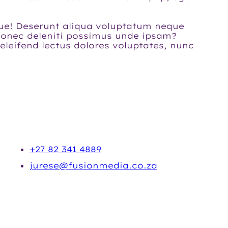
aque! Deserunt aliqua voluptatum neque
 donec deleniti possimus unde ipsam?
eleifend lectus dolores voluptates, nunc
CONTACT
+27 82 341 4889
jurese@fusionmedia.co.za