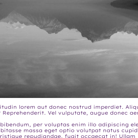
licitudin lorem aut donec nostrud imperdiet. A
it? Reprehenderit. Vel vulputate, augue donec a
ibendum, per voluptas enim illo adipiscing el
itasse massa eget optio volutpat natus cupid
 Tristique repudiandae, fugit occaecat in! Ullam 