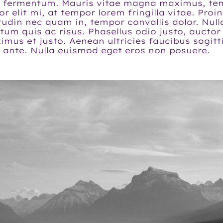
a fermentum. Mauris vitae magna maximus, temp
or elit mi, at tempor lorem fringilla vitae. Pro
citudin nec quam in, tempor convallis dolor. N
ntum quis ac risus. Phasellus odio justo, aucto
mus et justo. Aenean ultricies faucibus sagitti
a ante. Nulla euismod eget eros non posuere.