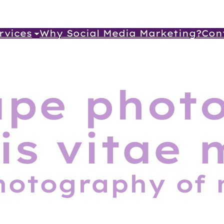
rvices
Why Social Media Marketing?
Con
ape phot
is vitae
otography of 