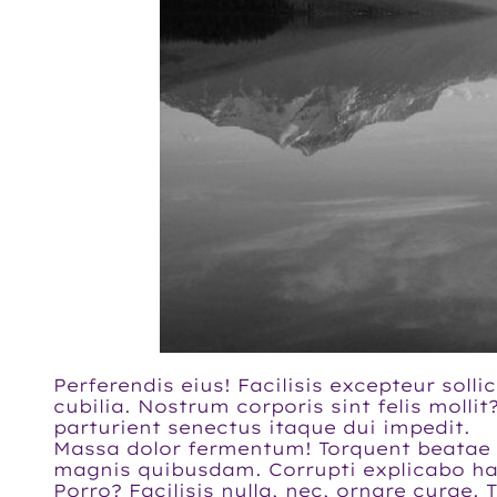
Perferendis eius! Facilisis excepteur sol
cubilia. Nostrum corporis sint felis moll
parturient senectus itaque dui impedit.
Massa dolor fermentum! Torquent beatae b
magnis quibusdam. Corrupti explicabo hab
Porro? Facilisis nulla, nec, ornare curae.