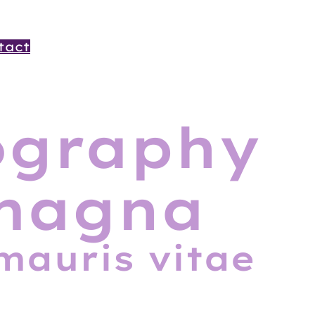
tact
LinkedIn
Instagram
Facebook
YouTube
ography
 magna
mauris vitae