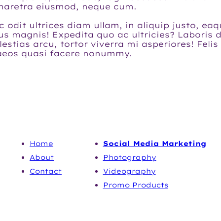
 pharetra eiusmod, neque cum.
 odit ultrices diam ullam, in aliquip justo, e
us magnis! Expedita quo ac ultricies? Laboris
ias arcu, tortor viverra mi asperiores! Felis 
naeos quasi facere nonummy.
NAVIGATION
SERVICES
Home
Social Media Marketing
Abou
t
Photography
Contact
Videography
Promo Products