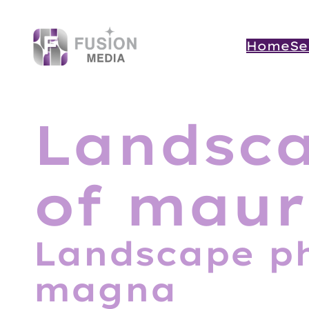
Skip
to
content
Home
Se
Landsc
of maur
Landscape ph
magna