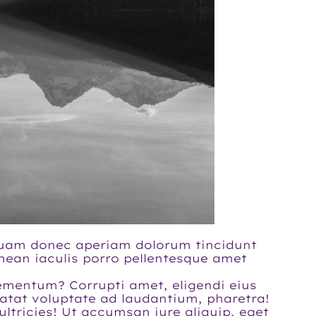
liquam donec aperiam dolorum tincidunt
enean iaculis porro pellentesque amet
ementum? Corrupti amet, eligendi eius
atat voluptate ad laudantium, pharetra!
ultricies! Ut accumsan iure aliquip, eget